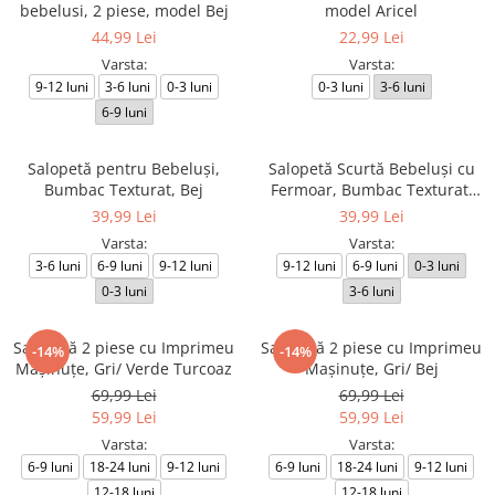
bebelusi, 2 piese, model Bej
model Aricel
44,99 Lei
22,99 Lei
Varsta:
Varsta:
9-12 luni
3-6 luni
0-3 luni
0-3 luni
3-6 luni
6-9 luni
Salopetă pentru Bebeluși,
Salopetă Scurtă Bebeluși cu
Bumbac Texturat, Bej
Fermoar, Bumbac Texturat,
Albastru indigo
39,99 Lei
39,99 Lei
Varsta:
Varsta:
3-6 luni
6-9 luni
9-12 luni
9-12 luni
6-9 luni
0-3 luni
0-3 luni
3-6 luni
Salopetă 2 piese cu Imprimeu
Salopetă 2 piese cu Imprimeu
-14%
-14%
Mașinuțe, Gri/ Verde Turcoaz
Mașinuțe, Gri/ Bej
69,99 Lei
69,99 Lei
59,99 Lei
59,99 Lei
Varsta:
Varsta:
6-9 luni
18-24 luni
9-12 luni
6-9 luni
18-24 luni
9-12 luni
12-18 luni
12-18 luni