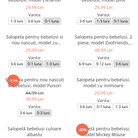
29,99 Lei
29,99 Lei
Varsta:
Varsta:
1-3 luni
3-6 luni
0-1 luna
3-6 luni
1-3 luni
0-1 luna
Salopeta pentru bebelusi si
Salopeta pentru bebelusi, 2
nou nascuti, model cu
piese, model ZooFriends,
Ursuleti
culoare albastru
29,99 Lei
49,99 Lei
Varsta:
Varsta:
3-6 luni
0-1 luna
1-3 luni
6-9 luni
9-12 luni
3-6 luni
Salopeta pentru nou nascuti
Salopeta pentru bebelusi,
-11%
si bebelusi, model Puisori
model cu inimioare
44,99 Lei
29,99 Lei
39,99 Lei
Varsta:
Varsta:
3-6 luni
0-1 luna
1-3 luni
3-6 luni
0-3 luni
Salopetă bebeluși culoare
Salopetă pentru bebeluși,
-30%
albastu
model Mickey Mouse