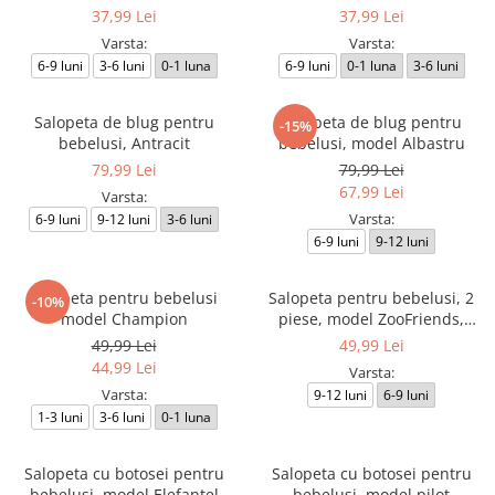
37,99 Lei
37,99 Lei
Varsta:
Varsta:
6-9 luni
3-6 luni
0-1 luna
6-9 luni
0-1 luna
3-6 luni
Salopeta de blug pentru
Salopeta de blug pentru
-15%
bebelusi, Antracit
bebelusi, model Albastru
79,99 Lei
79,99 Lei
67,99 Lei
Varsta:
Varsta:
6-9 luni
9-12 luni
3-6 luni
6-9 luni
9-12 luni
Salopeta pentru bebelusi
Salopeta pentru bebelusi, 2
-10%
model Champion
piese, model ZooFriends,
galben
49,99 Lei
49,99 Lei
44,99 Lei
Varsta:
Varsta:
9-12 luni
6-9 luni
1-3 luni
3-6 luni
0-1 luna
Salopeta cu botosei pentru
Salopeta cu botosei pentru
bebelusi, model Elefantel
bebelusi, model pilot