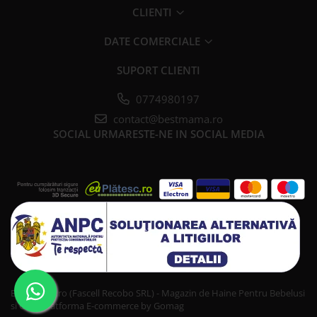
CLIENTI
DATE COMERCIALE
SUPORT CLIENTI
0774980197
contact@bestmama.ro
SOCIAL
URMARESTE-NE IN SOCIAL MEDIA
Bestmama.ro (Fascell Recobo SRL) - Magazin de Haine Pentru Bebelusi
si Copii
Platforma E-commerce by Gomag