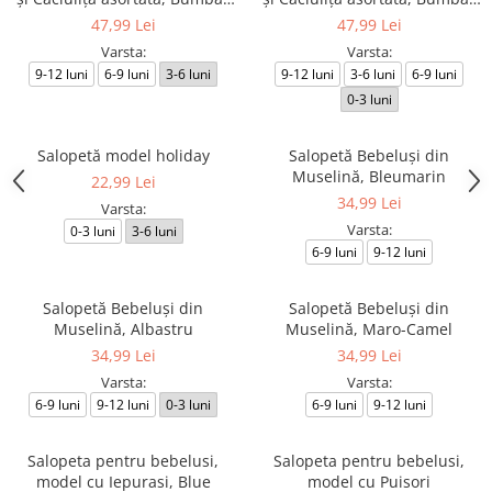
Bej
Alb
47,99 Lei
47,99 Lei
Varsta:
Varsta:
9-12 luni
6-9 luni
3-6 luni
9-12 luni
3-6 luni
6-9 luni
0-3 luni
Salopetă model holiday
Salopetă Bebeluşi din
Muselină, Bleumarin
22,99 Lei
34,99 Lei
Varsta:
Varsta:
0-3 luni
3-6 luni
6-9 luni
9-12 luni
Salopetă Bebeluşi din
Salopetă Bebeluşi din
Muselină, Albastru
Muselină, Maro-Camel
34,99 Lei
34,99 Lei
Varsta:
Varsta:
6-9 luni
9-12 luni
0-3 luni
6-9 luni
9-12 luni
Salopeta pentru bebelusi,
Salopeta pentru bebelusi,
model cu Iepurasi, Blue
model cu Puisori