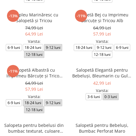
Compleu Marinăresc cu
Salopetă Bej cu Imprimeu
-13%
-11%
Salopetă și Tricou
Bărcuțe și Tricou Alb
74,99 Lei
64,99 Lei
64,99 Lei
57,99 Lei
Varsta:
Varsta:
6-9 luni
18-24 luni
9-12 luni
18-24 luni
9-12 luni
6-9 luni
12-18 luni
12-18 luni
Salopetă Albastră cu
Salopetă Elegantă pentru
-11%
Imprimeu Bărcuțe și Tricou
Bebeluși, Bleumarin cu Guler
Alb
Alb Contrastant
64,99 Lei
42,99 Lei
57,99 Lei
Varsta:
Varsta:
3-6 luni
0-3 luni
6-9 luni
18-24 luni
9-12 luni
12-18 luni
Salopeta pentru bebelusi din
Salopetă pentru Bebeluși,
bumbac texturat, culoare
Bumbac Perforat Maro