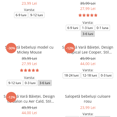
23,99 Lei
39,99 Lei
27,99 Lei
Varsta:
6-9 luni
9-12 luni
Varsta:
6-9 luni
1-3 luni
0-1 luna
3-6 luni
Salopetă bebeluși model cu
Salopetă Vară Băieței, Design
-30%
-12%
Mickey Mouse
Tropical Lee Cooper, Stil
Sportiv
39,99 Lei
49,99 Lei
27,99 Lei
44,00 Lei
Varsta:
18-24 luni
12-18 luni
0-3 luni
Varsta:
9-12 luni
0-3 luni
3-6 luni
Salopetă Vară Băieței, Design
Salopetă bebeluși culoare
-12%
cu Balon cu Aer Cald, Stil
rosu
Aventurier
49,99 Lei
23,99 Lei
44,00 Lei
Varsta: