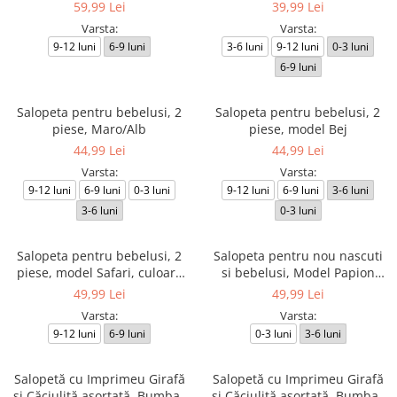
albastru
59,99 Lei
39,99 Lei
Varsta:
Varsta:
9-12 luni
6-9 luni
3-6 luni
9-12 luni
0-3 luni
6-9 luni
Salopeta pentru bebelusi, 2
Salopeta pentru bebelusi, 2
piese, Maro/Alb
piese, model Bej
44,99 Lei
44,99 Lei
Varsta:
Varsta:
9-12 luni
6-9 luni
0-3 luni
9-12 luni
6-9 luni
3-6 luni
3-6 luni
0-3 luni
Salopeta pentru bebelusi, 2
Salopeta pentru nou nascuti
piese, model Safari, culoare
si bebelusi, Model Papion
albastru
detasabil
49,99 Lei
49,99 Lei
Varsta:
Varsta:
9-12 luni
6-9 luni
0-3 luni
3-6 luni
Salopetă cu Imprimeu Girafă
Salopetă cu Imprimeu Girafă
și Căciuliță asortată, Bumbac
și Căciuliță asortată, Bumbac