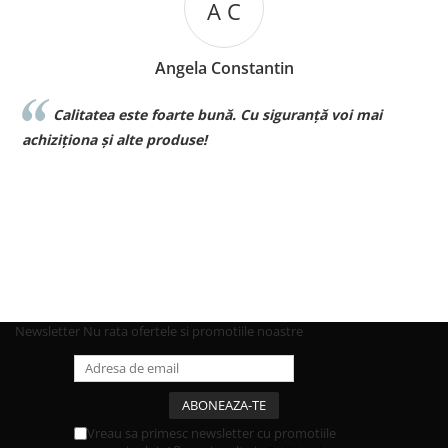
A C
Angela Constantin
Calitatea este foarte bună. Cu siguranță voi mai
l
achiziționa și alte produse!
p
Newsletter
Nu rata ofertele si promotiile noastre
Vreau sa primesc newsletter cu promotiile