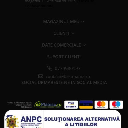
magazinului. Afla mai multe in
Politica de
Confidentialitate
MAGAZINUL MEU
CLIENTI
DATE COMERCIALE
SUPORT CLIENTI
0774980197
contact@bestmama.ro
SOCIAL
URMARESTE-NE IN SOCIAL MEDIA