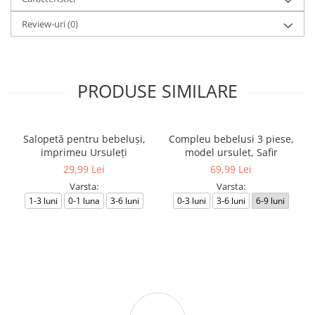
Review-uri
(0)
PRODUSE SIMILARE
Salopetă pentru bebeluși,
Compleu bebelusi 3 piese,
imprimeu Ursuleți
model ursulet, Safir
29,99 Lei
69,99 Lei
Varsta:
Varsta:
1-3 luni
0-1 luna
3-6 luni
0-3 luni
3-6 luni
6-9 luni