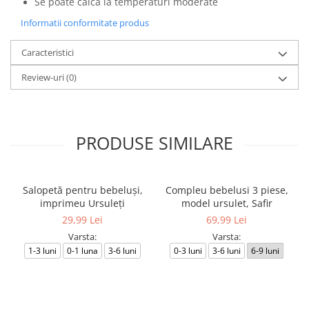
Se poate călca la temperaturi moderate
Informatii conformitate produs
Caracteristici
Review-uri
(0)
PRODUSE SIMILARE
Salopetă pentru bebeluși,
Compleu bebelusi 3 piese,
imprimeu Ursuleți
model ursulet, Safir
29,99 Lei
69,99 Lei
Varsta:
Varsta:
1-3 luni
0-1 luna
3-6 luni
0-3 luni
3-6 luni
6-9 luni