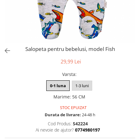
Salopeta pentru bebelusi, model Fish
29,99 Lei
Varsta
:
0-1 luna
1-3 luni
Marime
:
56 CM
STOC EPUIZAT
Durata de livrare:
24-48 h
Cod Produs:
S42224
Ai nevoie de ajutor?
0774980197