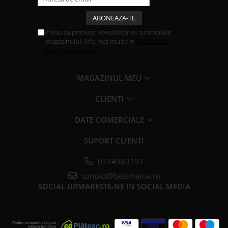
Vreau sa primesc newsletter cu promotiile
magazinului. Afla mai multe in
Politica de
Confidentialitate
MAGAZINUL MEU
CLIENTI
DATE COMERCIALE
SUPORT CLIENTI
0774980197
contact@bestmama.ro
SOCIAL
URMARESTE-NE IN SOCIAL MEDIA