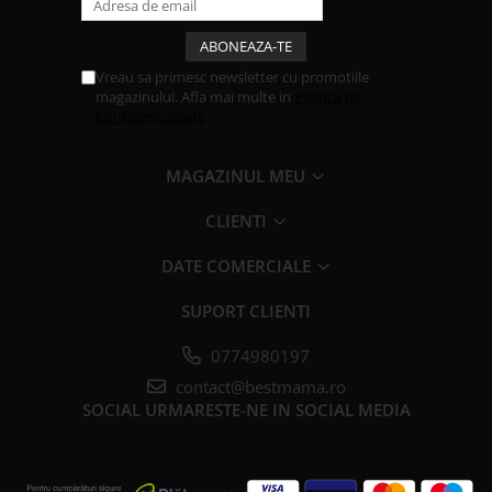
Vreau sa primesc newsletter cu promotiile
magazinului. Afla mai multe in
Politica de
Confidentialitate
MAGAZINUL MEU
CLIENTI
DATE COMERCIALE
SUPORT CLIENTI
0774980197
contact@bestmama.ro
SOCIAL
URMARESTE-NE IN SOCIAL MEDIA