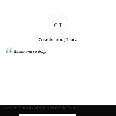
C T
Cosmin Ionuț Teaca
e
Recomand cu drag!
Newsletter
Nu rata ofertele si promotiile noastre