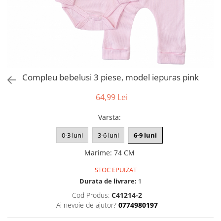
Compleu bebelusi 3 piese, model iepuras pink
64,99 Lei
Varsta
:
0-3 luni
3-6 luni
6-9 luni
Marime
:
74 CM
STOC EPUIZAT
Durata de livrare:
1
Cod Produs:
C41214-2
Ai nevoie de ajutor?
0774980197