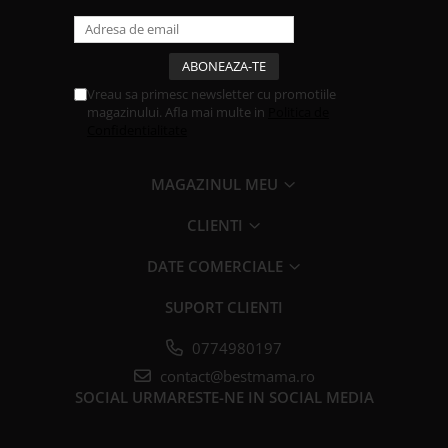
Vreau sa primesc newsletter cu promotiile
magazinului. Afla mai multe in
Politica de
Confidentialitate
MAGAZINUL MEU
CLIENTI
DATE COMERCIALE
SUPORT CLIENTI
0774980197
contact@bestmama.ro
SOCIAL
URMARESTE-NE IN SOCIAL MEDIA