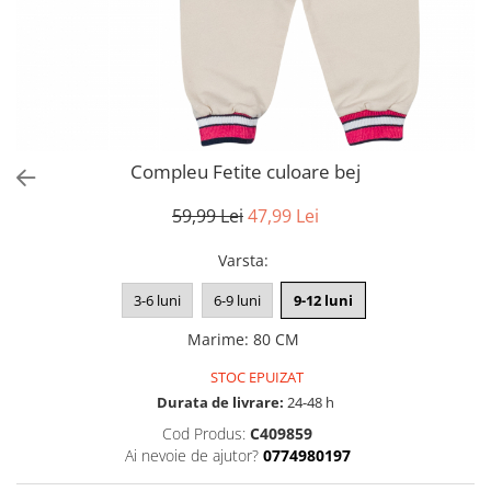
Compleu Fetite culoare bej
59,99 Lei
47,99 Lei
Varsta
:
3-6 luni
6-9 luni
9-12 luni
Marime
:
80 CM
STOC EPUIZAT
Durata de livrare:
24-48 h
Cod Produs:
C409859
Ai nevoie de ajutor?
0774980197