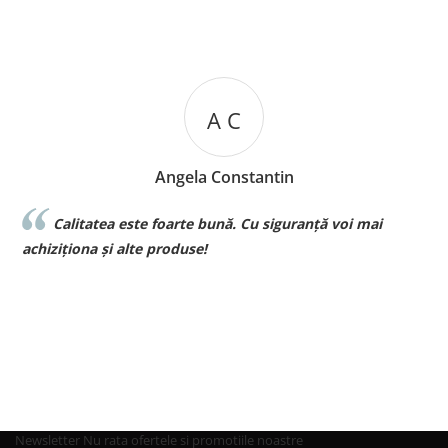
A C
Angela Constantin
Calitatea este foarte bună. Cu siguranță voi mai
l
achiziționa și alte produse!
p
Newsletter
Nu rata ofertele si promotiile noastre