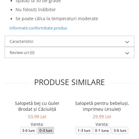
Spălați la 30 de grade
Nu folosiți înălbitor
Se poate călca la temperaturi moderate
Informatii conformitate produs
Caracteristici
Review-uri
(0)
PRODUSE SIMILARE
Salopetă bej cu Guler
Salopetă pentru bebeluși,
Brodat și Căciuliță
imprimeu Ursuleți
53,99 Lei
29,99 Lei
Varsta:
Varsta:
3-6 luni
0-3 luni
1-3 luni
0-1 luna
3-6 luni