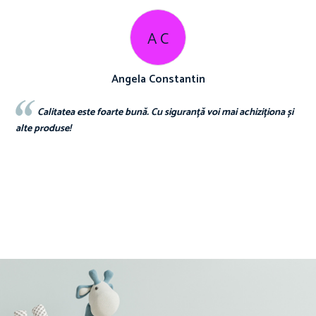
A C
Angela Constantin
Calitatea este foarte bună. Cu siguranță voi mai achiziționa și
d
alte produse!