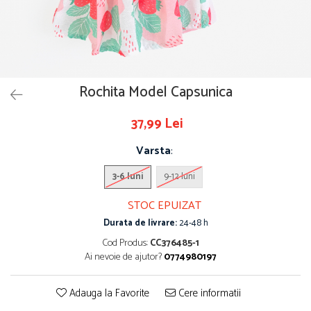
Rochita Model Capsunica
37,99 Lei
Varsta
:
3-6 luni
9-12 luni
STOC EPUIZAT
Durata de livrare:
24-48 h
Cod Produs:
CC376485-1
Ai nevoie de ajutor?
0774980197
Adauga la Favorite
Cere informatii