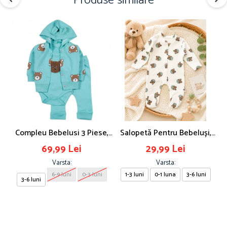
Produse similare
Compleu Bebelusi 3 Piese,
Salopetă Pentru Bebeluși,
C
Model Ursulet, Safir
Imprimeu Ursuleți
69,99 Lei
29,99 Lei
Varsta:
Varsta:
6-9 luni
0-3 luni
1-3 luni
0-1 luna
3-6 luni
3-6 luni