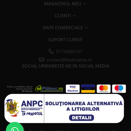
MAGAZINUL MEU
CLIENTI
DATE COMERCIALE
SUPORT CLIENTI
0774980197
contact@bestmama.ro
SOCIAL
URMARESTE-NE IN SOCIAL MEDIA