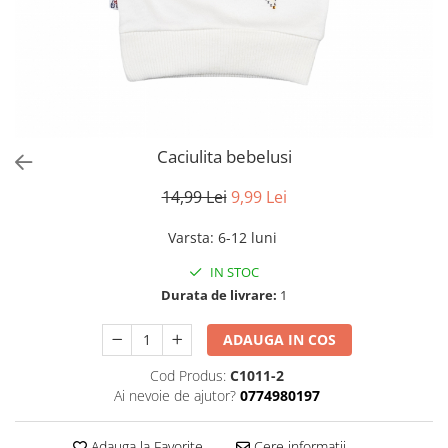
Caciulita bebelusi
14,99 Lei
9,99 Lei
Varsta
:
6-12 luni
IN STOC
Durata de livrare:
1
ADAUGA IN COS
Cod Produs:
C1011-2
Ai nevoie de ajutor?
0774980197
Adauga la Favorite
Cere informatii