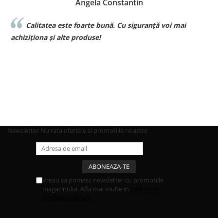
Angela Constantin
Calitatea este foarte bună. Cu siguranță voi mai
l
achiziționa și alte produse!
p
Newsletter
Nu rata ofertele si promotiile noastre
Vreau sa primesc newsletter cu promotiile
magazinului. Afla mai multe in
Politica de
Confidentialitate