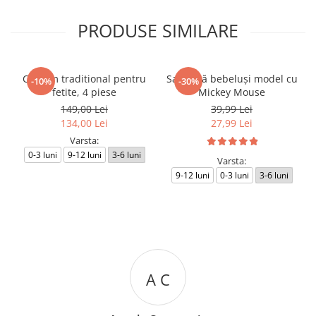
PRODUSE SIMILARE
Costum traditional pentru
Salopetă bebeluși model cu
-10%
-30%
fetite, 4 piese
Mickey Mouse
149,00 Lei
39,99 Lei
134,00 Lei
27,99 Lei
Varsta:
0-3 luni
9-12 luni
3-6 luni
Varsta:
9-12 luni
0-3 luni
3-6 luni
A C