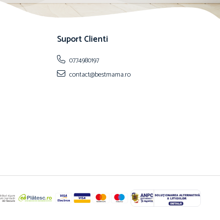
Suport Clienti
0774980197
contact@bestmama.ro