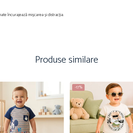
mate încurajează mișcarea și distracția.
Produse similare
-17%