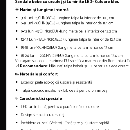
Sandale bebe cu ursuleț și Luminite LED– Culoare bleu
🌟
Marimi și lungime internă
3-6 luni- 15CHN(18EU)-lungime talpa la interior de 10.5 cm
6‑9 luni -16CHN(19EU) -lungime talpa la interior de 11.4 cm
9‑12 luni -17CHN(20EU) -lungime talpa la interior de 12.2 cm
12-15 Luni- 18CHN(20.5EU) (lungime talpa la interior de 12.5 cm
15-18 luni-19CHN(21EU) (lungime talpa la interior de 13 cm
18-24 luni – 20CHN(21.5EU) (lungime talpa la interior de 13.4 cm
Va rugam sa alegeti marimea EU, specifica marimilor din Romania si E
📐
Recomandare:
Măsurați talpa bebelușului pentru a alege corect
👟
Materiale și confort
Exterior: piele ecologică ușoară și rezistentă
Talpă: cauciuc moale, flexibil, ideală pentru primii pași
✨
Caracteristici speciale
LED-uri în talpă, pentru o joacă plină de culoare
Design simpatic cu ursuleț
Închidere cu scai (Velcro) – încălțare și ajustare rapidă