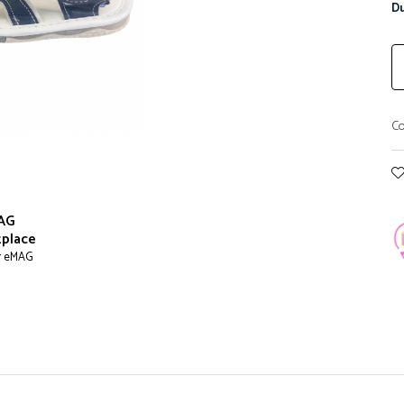
Du
Co
AG
place
r eMAG