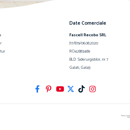
Date Comerciale
a
Fascell Recobo SRL
ur
J17/879/06.08.2020
tur
RO42883489
BLD. Siderurgistilor, nr 7
Galati, Galați