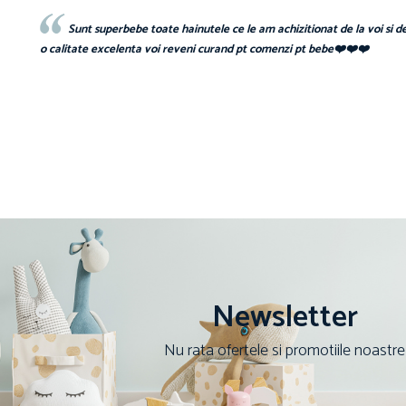
 și
Sunt superbebe toate hainutele ce le am achizitionat de la voi si d
o calitate excelenta voi reveni curand pt comenzi pt bebe❤️❤️❤️
Newsletter
Nu rata ofertele si promotiile noastre