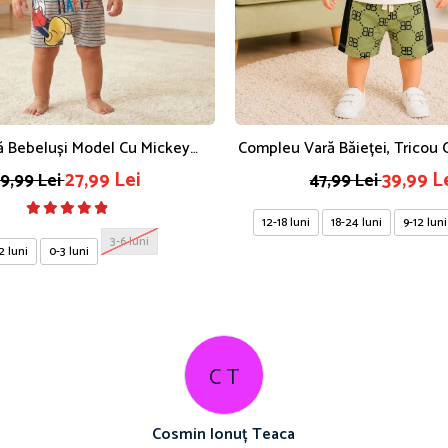
ă Bebeluși Model Cu Mickey
Compleu Vară Băieței, Tricou
Mouse
Teddy Cool, Șort Cu Mode
27,99 Lei
39,99 L
9,99 Lei
47,99 Lei
12-18 luni
18-24 luni
9-12 luni
3-6 luni
2 luni
0-3 luni
C T
Cosmin Ionuț Teaca