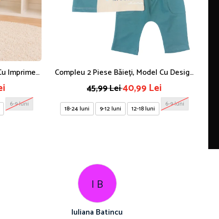
 Cu Imprimeu
Compleu 2 Piese Băieți, Model Cu Design
Sa
l Grafic
Nautic, Vernil/ Bej
ei
40,99 Lei
45,99 Lei
6-9 luni
6-9 luni
18-24 luni
9-12 luni
12-18 luni
I B
Iuliana Batincu