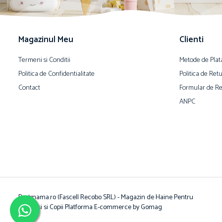
Magazinul Meu
Clienti
Termeni si Conditii
Metode de Plat
Politica de Confidentialitate
Politica de Ret
Contact
Formular de Re
ANPC
Bestmama.ro (Fascell Recobo SRL) - Magazin de Haine Pentru
Bebelusi si Copii
Platforma E-commerce by Gomag