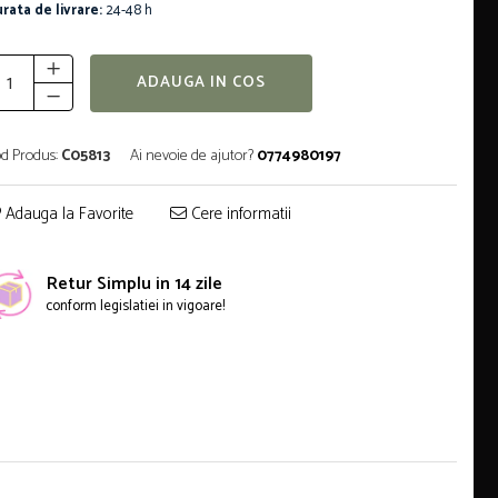
rata de livrare:
24-48 h
ADAUGA IN COS
d Produs:
C05813
Ai nevoie de ajutor?
0774980197
Adauga la Favorite
Cere informatii
Retur Simplu in 14 zile
conform legislatiei in vigoare!