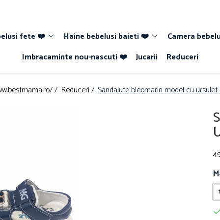
elusi fete ❤️
Haine bebelusi baieti ❤️
Camera bebelu
Imbracaminte nou-nascuti ❤️
Jucarii
Reduceri
www.bestmama.ro/ /
Reduceri /
Sandalute bleomarin model cu ursulet s
S
U
49
M