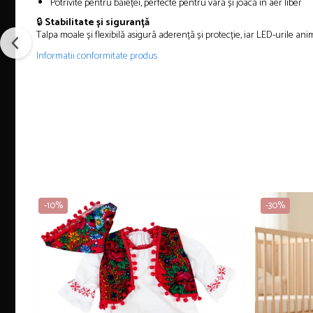
Potrivite pentru băieței, perfecte pentru vară și joacă în aer liber
🔒
Stabilitate și siguranță
Talpa moale și flexibilă asigură aderență și protecție, iar LED-urile ani
Informatii conformitate produs
-10%
-30%