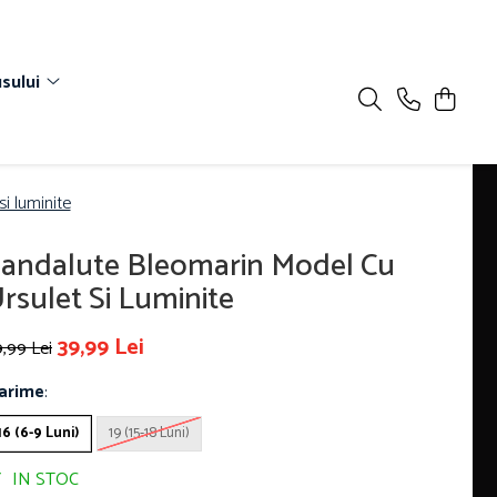
sului
i luminite
andalute Bleomarin Model Cu
rsulet Si Luminite
39,99 Lei
,99 Lei
arime
:
16 (6-9 Luni)
19 (15-18 Luni)
IN STOC