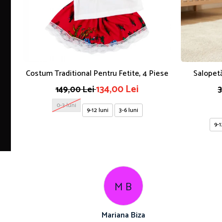
Costum Traditional Pentru Fetite, 4 Piese
Salopet
134,00 Lei
149,00 Lei
3
0-3 luni
9-12 luni
3-6 luni
9-1
M B
Mariana Biza