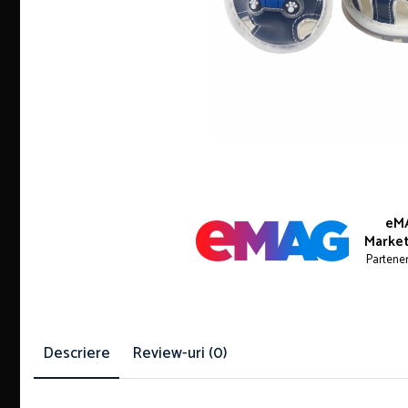
eM
Market
Partene
Descriere
Review-uri
(0)