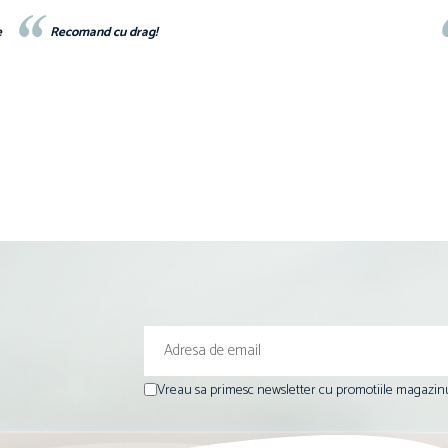
e
Recomand cu drag!
Vreau sa primesc newsletter cu promotiile magazinu