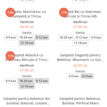
Compleu Marinăresc cu
Salopetă Bej cu Imprimeu
-13%
-11%
Salopetă și Tricou
Bărcuțe și Tricou Alb
74,99 Lei
64,99 Lei
64,99 Lei
57,99 Lei
Varsta:
Varsta:
6-9 luni
18-24 luni
9-12 luni
18-24 luni
9-12 luni
6-9 luni
12-18 luni
12-18 luni
Salopetă Albastră cu
Salopetă Elegantă pentru
-11%
Imprimeu Bărcuțe și Tricou
Bebeluși, Bleumarin cu Guler
Alb
Alb Contrastant
64,99 Lei
42,99 Lei
57,99 Lei
Varsta:
Varsta:
3-6 luni
0-3 luni
6-9 luni
18-24 luni
9-12 luni
12-18 luni
Salopeta pentru bebelusi din
Salopetă pentru Bebeluși,
bumbac texturat, culoare
Bumbac Perforat Maro