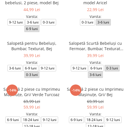
bebelusi, 2 piese, model Bej
model Aricel
44,99 Lei
22,99 Lei
Varsta:
Varsta:
9-12 luni
3-6 luni
0-3 luni
0-3 luni
3-6 luni
6-9 luni
Salopetă pentru Bebeluși,
Salopetă Scurtă Bebeluși cu
Bumbac Texturat, Bej
Fermoar, Bumbac Texturat,
Albastru indigo
39,99 Lei
39,99 Lei
Varsta:
Varsta:
3-6 luni
6-9 luni
9-12 luni
9-12 luni
6-9 luni
0-3 luni
0-3 luni
3-6 luni
Salopetă 2 piese cu Imprimeu
Salopetă 2 piese cu Imprimeu
-14%
-14%
Mașinuțe, Gri/ Verde Turcoaz
Mașinuțe, Gri/ Bej
69,99 Lei
69,99 Lei
59,99 Lei
59,99 Lei
Varsta:
Varsta:
6-9 luni
18-24 luni
9-12 luni
6-9 luni
18-24 luni
9-12 luni
12-18 luni
12-18 luni