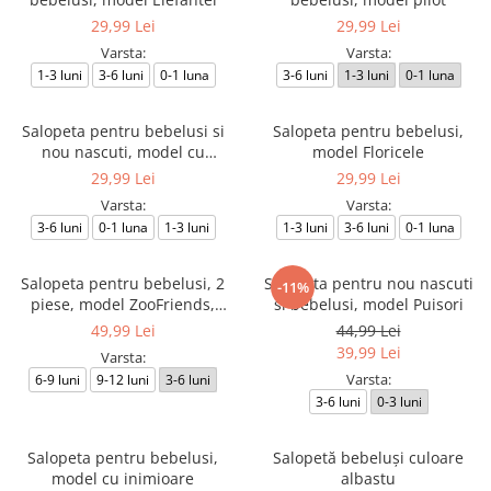
29,99 Lei
29,99 Lei
Varsta:
Varsta:
1-3 luni
3-6 luni
0-1 luna
3-6 luni
1-3 luni
0-1 luna
Salopeta pentru bebelusi si
Salopeta pentru bebelusi,
nou nascuti, model cu
model Floricele
Ursuleti
29,99 Lei
29,99 Lei
Varsta:
Varsta:
3-6 luni
0-1 luna
1-3 luni
1-3 luni
3-6 luni
0-1 luna
Salopeta pentru bebelusi, 2
Salopeta pentru nou nascuti
-11%
piese, model ZooFriends,
si bebelusi, model Puisori
culoare albastru
49,99 Lei
44,99 Lei
39,99 Lei
Varsta:
Varsta:
6-9 luni
9-12 luni
3-6 luni
3-6 luni
0-3 luni
Salopeta pentru bebelusi,
Salopetă bebeluși culoare
model cu inimioare
albastu