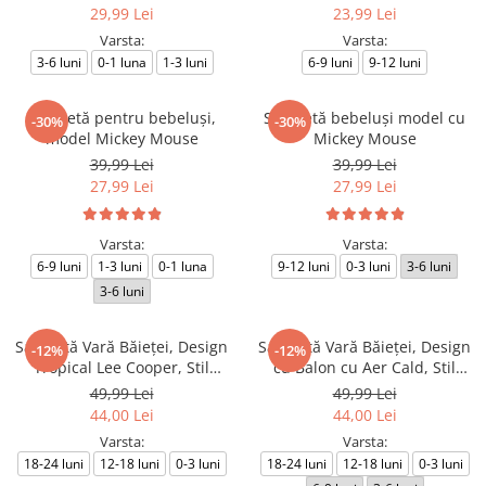
29,99 Lei
23,99 Lei
Varsta:
Varsta:
3-6 luni
0-1 luna
1-3 luni
6-9 luni
9-12 luni
Salopetă pentru bebeluși,
Salopetă bebeluși model cu
-30%
-30%
model Mickey Mouse
Mickey Mouse
39,99 Lei
39,99 Lei
27,99 Lei
27,99 Lei
Varsta:
Varsta:
6-9 luni
1-3 luni
0-1 luna
9-12 luni
0-3 luni
3-6 luni
3-6 luni
Salopetă Vară Băieței, Design
Salopetă Vară Băieței, Design
-12%
-12%
Tropical Lee Cooper, Stil
cu Balon cu Aer Cald, Stil
Sportiv
Aventurier
49,99 Lei
49,99 Lei
44,00 Lei
44,00 Lei
Varsta:
Varsta:
18-24 luni
12-18 luni
0-3 luni
18-24 luni
12-18 luni
0-3 luni