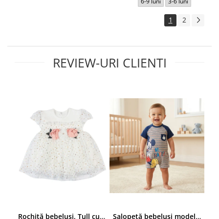
6-9 luni
3-6 luni
1
2
REVIEW-URI CLIENTI
Rochiță bebelusi, Tull cu Sclipici Auriu, Aplicații Florale 3D în Talie
Salopetă bebeluși model cu Mickey Mouse