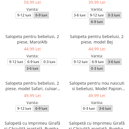
albastru
59,99 Lei
39,99 Lei
Varsta:
Varsta:
9-12 luni
6-9 luni
3-6 luni
9-12 luni
0-3 luni
6-9 luni
Salopeta pentru bebelusi, 2
Salopeta pentru bebelusi, 2
piese, Maro/Alb
piese, model Bej
44,99 Lei
44,99 Lei
Varsta:
Varsta:
9-12 luni
6-9 luni
0-3 luni
9-12 luni
6-9 luni
3-6 luni
3-6 luni
0-3 luni
Salopeta pentru bebelusi, 2
Salopeta pentru nou nascuti
piese, model Safari, culoare
si bebelusi, Model Papion
albastru
detasabil
49,99 Lei
49,99 Lei
Varsta:
Varsta:
9-12 luni
6-9 luni
0-3 luni
3-6 luni
Salopetă cu Imprimeu Girafă
Salopetă cu Imprimeu Girafă
și Căciuliță asortată, Bumbac
și Căciuliță asortată, Bumbac