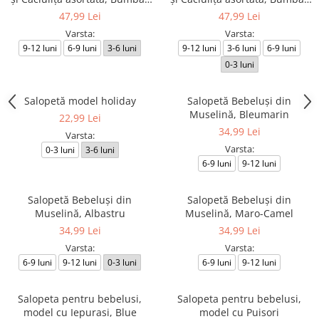
Bej
Alb
47,99 Lei
47,99 Lei
Varsta:
Varsta:
9-12 luni
6-9 luni
3-6 luni
9-12 luni
3-6 luni
6-9 luni
0-3 luni
Salopetă model holiday
Salopetă Bebeluşi din
Muselină, Bleumarin
22,99 Lei
34,99 Lei
Varsta:
Varsta:
0-3 luni
3-6 luni
6-9 luni
9-12 luni
Salopetă Bebeluşi din
Salopetă Bebeluşi din
Muselină, Albastru
Muselină, Maro-Camel
34,99 Lei
34,99 Lei
Varsta:
Varsta:
6-9 luni
9-12 luni
0-3 luni
6-9 luni
9-12 luni
Salopeta pentru bebelusi,
Salopeta pentru bebelusi,
model cu Iepurasi, Blue
model cu Puisori