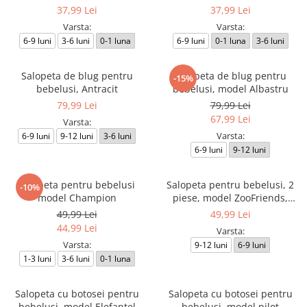
37,99 Lei
37,99 Lei
Varsta:
Varsta:
6-9 luni
3-6 luni
0-1 luna
6-9 luni
0-1 luna
3-6 luni
Salopeta de blug pentru
Salopeta de blug pentru
-15%
bebelusi, Antracit
bebelusi, model Albastru
79,99 Lei
79,99 Lei
67,99 Lei
Varsta:
Varsta:
6-9 luni
9-12 luni
3-6 luni
6-9 luni
9-12 luni
Salopeta pentru bebelusi
Salopeta pentru bebelusi, 2
-10%
model Champion
piese, model ZooFriends,
galben
49,99 Lei
49,99 Lei
44,99 Lei
Varsta:
Varsta:
9-12 luni
6-9 luni
1-3 luni
3-6 luni
0-1 luna
Salopeta cu botosei pentru
Salopeta cu botosei pentru
bebelusi, model Elefantel
bebelusi, model pilot