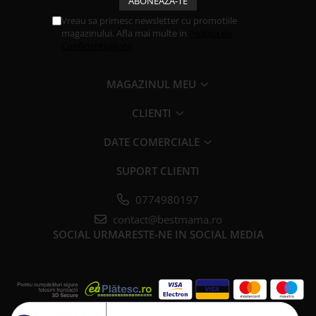
Vreau sa primesc newsletter cu promotiile
magazinului. Afla mai multe in
Politica de
Confidentialitate
MAGAZINUL MEU
CLIENTI
DATE COMERCIALE
SUPORT CLIENTI
0774980197
contact@bestmama.ro
SOCIAL
URMARESTE-NE IN SOCIAL MEDIA