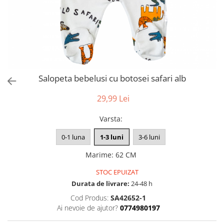
Salopeta bebelusi cu botosei safari alb
29,99 Lei
Varsta
:
0-1 luna
1-3 luni
3-6 luni
Marime
:
62 CM
STOC EPUIZAT
Durata de livrare:
24-48 h
Cod Produs:
SA42652-1
Ai nevoie de ajutor?
0774980197