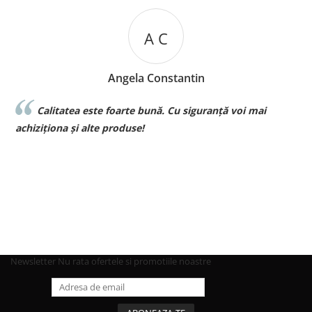
A C
Angela Constantin
Calitatea este foarte bună. Cu siguranță voi mai
l
achiziționa și alte produse!
p
Newsletter
Nu rata ofertele si promotiile noastre