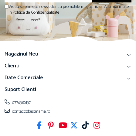
Vreau sa primesc newsletter cu promotiile magazinului. Afla mai multe
in
Politica de Confidentialitate
Magazinul Meu
Clienti
Date Comerciale
Suport Clienti
0774980197
contact@bestmama.ro