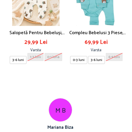
Salopetă Pentru Bebeluși,
Compleu Bebelusi 3 Piese,
S
Imprimeu Ursuleți
Model Ursulet, Safir
29,99 Lei
69,99 Lei
Varsta:
Varsta:
1-3 luni
0-1 luna
6-9 luni
3-6 luni
0-3 luni
3-6 luni
C T
Cosmin Ionuț Teaca