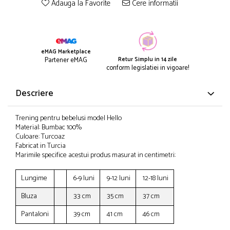
Adauga la Favorite
Cere informatii
eMAG Marketplace
Retur Simplu in 14 zile
Partener eMAG
conform legislatiei in vigoare!
Descriere
Trening pentru bebelusi model Hello
Material: Bumbac 100%
Culoare: Turcoaz
Fabricat in Turcia
Marimile specifice acestui produs masurat in centimetri:
Lungime
6-9 luni
9-12 luni
12-18 luni
Bluza
33 cm
35 cm
37 cm
Pantaloni
39 cm
41 cm
46 cm