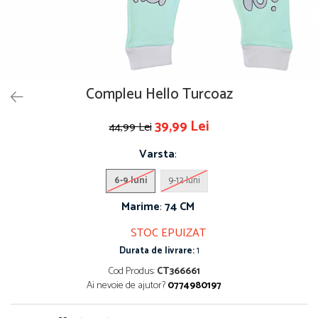
Compleu Hello Turcoaz
39,99 Lei
44,99 Lei
Varsta
:
6-9 luni
9-12 luni
Marime
:
74 CM
STOC EPUIZAT
Durata de livrare:
1
Cod Produs:
CT366661
Ai nevoie de ajutor?
0774980197