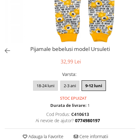
Pijamale bebelusi model Ursuleti
32,99 Lei
Varsta
:
18-24 luni
2-3 ani
9-12 luni
STOC EPUIZAT
Durata de livrare:
1
Cod Produs:
C410613
Ai nevoie de ajutor?
0774980197
Adauga la Favorite
Cere informatii