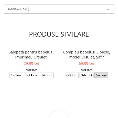
Review-uri
(0)
PRODUSE SIMILARE
Salopetă pentru bebeluși,
Compleu bebelusi 3 piese,
imprimeu Ursuleți
model ursulet, Safir
29,99 Lei
69,99 Lei
Varsta:
Varsta:
1-3 luni
0-1 luna
3-6 luni
0-3 luni
3-6 luni
6-9 luni