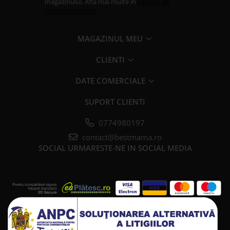
magazinului. Afla mai multe in
Politica de
Confidentialitate
MAGAZINUL MEU
CLIENTI
DATE COMERCIALE
SUPORT CLIENTI
0774980197
contact@bestmama.ro
SOCIAL
URMARESTE-NE IN SOCIAL MEDIA