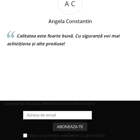
A C
Angela Constantin
Calitatea este foarte bună. Cu siguranță voi mai
l
achiziționa și alte produse!
p
Newsletter
Nu rata ofertele si promotiile noastre
Vreau sa primesc newsletter cu promotiile