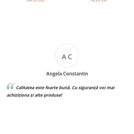
Eleganta
A C
Angela Constantin
Calitatea este foarte bună. Cu siguranță voi mai
l
achiziționa și alte produse!
p