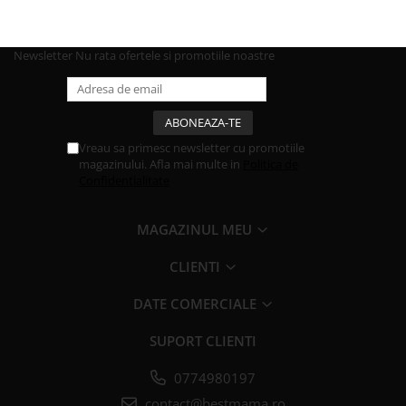
Newsletter
Nu rata ofertele si promotiile noastre
Vreau sa primesc newsletter cu promotiile
magazinului. Afla mai multe in
Politica de
Confidentialitate
MAGAZINUL MEU
CLIENTI
DATE COMERCIALE
SUPORT CLIENTI
0774980197
contact@bestmama.ro