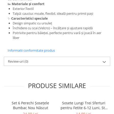
👟
Materiale și confort
Exterior:Textil
Talpă: cauciuc moale, flexibil, ideală pentru primii pași
✨
Caracteristici speciale
Design simpatic cu ursuleț
Închidere cu scai (Velcro) – încălțare și ajustare rapidă
Potrivite pentru băieței, perfecte pentru vară și joacă în aer
liber
Informatii conformitate produs
Review-uri
(0)
PRODUSE SIMILARE
Set 6 Perechi Şosețele
Sosete Lungi Trei Sferturi
Bumbac Nou Născut
pentru Fetite 6-12 Luni, Stil
Dres Dantelat, cu Fundita
24,99 Lei
14,99 Lei