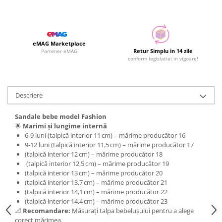
eMAG Marketplace
Retur Simplu in 14 zile
Partener eMAG
conform legislatiei in vigoare!
Descriere
Sandale bebe model Fashion
🌟
Marimi și lungime internă
6‑9 luni (talpică interior 11 cm) – mărime producător 16
9‑12 luni (talpică interior 11,5 cm) – mărime producător 17
(talpică interior 12 cm) – mărime producător 18
(talpică interior 12,5 cm) – mărime producător 19
(talpică interior 13 cm) – mărime producător 20
(talpică interior 13,7 cm) – mărime producător 21
(talpică interior 14,1 cm) – mărime producător 22
(talpică interior 14,4 cm) – mărime producător 23
📐
Recomandare:
Măsurați talpa bebelușului pentru a alege
corect mărimea.